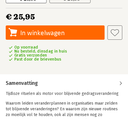
€ 25,95
In winkelwagen
Op voorraad
Nu besteld, dinsdag in huis
Gratis verzonden
Past door de brievenbus
Samenvatting
Tijdloze rituelen als motor voor blijvende gedragsverandering
Waarom leiden veranderplannen in organisaties maar zelden
tot blijvende veranderingen? En waarom zijn nieuwe routines
zo moeilijk vol te houden, ook al zijn mensen nog zo
gemotiveerd? De oorzaak zit niet in het denken, maar in het
doen: verandering in organisaties staat of valt met gedrag. En