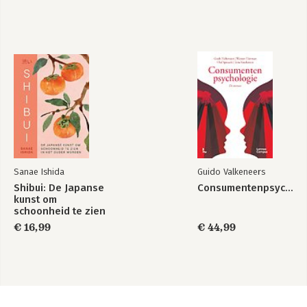
Sanae Ishida
Guido Valkeneers
Shibui: De Japanse
Consumentenpsychologie
kunst om
schoonheid te zien
in het ouder
€ 16,99
€ 44,99
worden