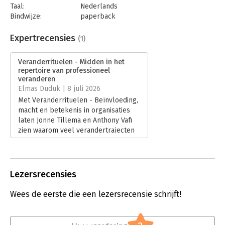
Taal:
Nederlands
Bindwijze:
paperback
Aantal pagina's:
232
Uitgever:
Boom
Expertrecensies
(1)
Druk:
1
Verschijningsdatum:
12-5-2026
Veranderrituelen - Midden in het
repertoire van professioneel
Hoofdrubriek:
Verandermanagement
veranderen
Elmas Duduk | 8 juli 2026
Met Veranderrituelen - Beïnvloeding,
macht en betekenis in organisaties
laten Jonne Tillema en Anthony Vafi
zien waarom veel verandertrajecten
vastlopen én hoe rituelen daarbij het
verschil kunnen maken. Recensent
Elmas Duduk bespreekt een
verrassend praktisch boek dat laat
Lezersrecensies
zien hoe betekenisvolle rituelen
nieuw gedrag helpen verankeren.
Wees de eerste die een lezersrecensie schrijft!
Haar conclusie: rituelen zijn geen
bijzaak, maar een krachtige motor
voor duurzame verandering.