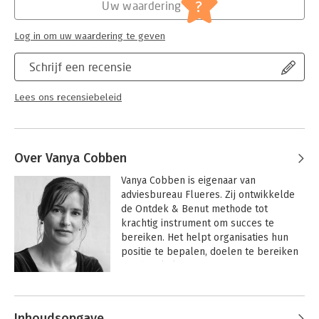
Serie:
Ontdek & Benut
?
Uw waardering
Met 'Ontdek & Benut' leer je hoe je balans houdt tussen groei
en stabiliteit, zodat jouw organisatie zich niet alleen aanpast
Log in om uw waardering te geven
aan verandering, maar deze ook proactief vormgeeft.
Wil je weten hoe je jouw team of organisatie in beweging
Schrijf een recensie
houdt? Ontdek waar je staat in de S-curve en benut de kracht
van verandering.
Lees ons recensiebeleid
#VeranderingIsContinu #OntdekEnBenut
#SCurveVanVerandering #DuurzameOntwikkeling
#BlijvendeGroei
#ExplorerenConnecterenTransformerenConserveren
Over Vanya Cobben
Vanya Cobben is eigenaar van 
adviesbureau Flueres. Zij ontwikkelde 
de Ontdek & Benut methode tot 
krachtig instrument om succes te 
bereiken. Het helpt organisaties hun 
positie te bepalen, doelen te bereiken 
en obstakels te overwinnen. Met fit-gap 
analyses, praktische handvatten en 
Andere boeken door Vanya Cobben
concrete strategieën helpt ze 
(management) teams effectief actie te 
Inhoudsopgave