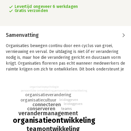
Levertijd ongeveer 6 werkdagen
Gratis verzonden
Samenvatting
Organisaties bewegen continu door een cyclus van groei,
vernieuwing en verval. De uitdaging is niet óf er verandering
nodig is, maar hoe die verandering gericht en duurzaam vorm
krijgt. Organisaties floreren pas echt wanneer medewerkers de
ruimte krijgen om zich te ontwikkelen. Dit boek ondersteunt je
om jouw organisatie in beweging te houden en helpt duurzame
innovatie structureel te verankeren.
organisatiepsychologie
De S-curve als leidraad
persoonlijke ontwikkeling
persoonlijke ontwikkeling
organisatieverandering
Ontwikkeling verloopt volgens een natuurlijk patroon, of het
organisatiecultuur
leidinggeven
nu gaat om individuen, teams of organisaties. De S-curve
connecteren
leidinggeven
conserveren
beschrijft deze cyclus en helpt je inzicht te krijgen in waar je
teams
verandermanagement
nu staat en welke stappen nodig zijn om verder te groeien. De
organisatieontwikkeling
curve bestaat uit vier fasen:
1 - Exploreren – Het ontdekken van nieuwe kansen en
teamontwikkeling