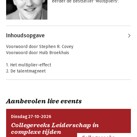
eerder de bestseller 'Multipliers'.
Andere boeken door Greg McKeown
Inhoudsopgave
Multipliers
Impact Players
Voorwoord door Stephen R. Covey
Voorwoord door Huib Broekhuis
1. Het multiplier-effect
2. De talentmagneet
3. De bevrijder
4. De uitdager
5. De debat-aanjager
6. De investeerder
Aanbevolen live events
7. Een multiplier worden
Multipliers
Essentialisme
Bijlage A: Het onderzoeksproces
Dinsdag 27-10-2026
Bijlage B: Veelgestelde vragen
Collegereeks Leiderschap in
Bijlage C: De multipliers
Rookie Smarts
complexe tijden
Bijlage D: Discussiehandleiding voor multipliers