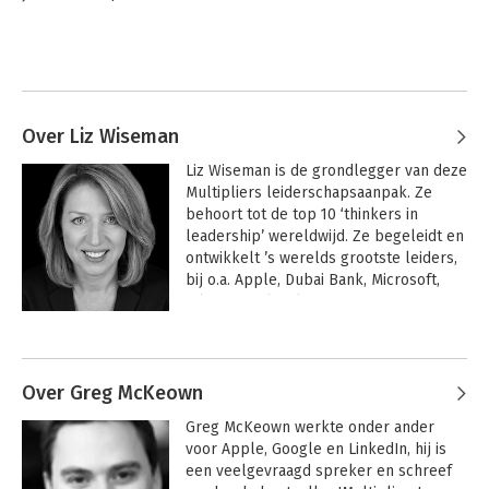
Over Liz Wiseman
Liz Wiseman is de grondlegger van deze 
Multipliers leiderschapsaanpak. Ze 
behoort tot de top 10 ‘thinkers in 
leadership’ wereldwijd. Ze begeleidt en 
ontwikkelt ’s werelds grootste leiders, 
bij o.a. Apple, Dubai Bank, Microsoft, 
Nike, PayPal, Salesforce.com en Twitter. 

Andere boeken door Liz Wiseman
Zij is voorzitter van The Wiseman Group, 
een centrum voor onderzoek en 
ontwikkeling naar  leiderschap 
Over Greg McKeown
gevestigd in Silicon Valley.
Greg McKeown werkte onder ander 
voor Apple, Google en LinkedIn, hij is 
een veelgevraagd spreker en schreef 