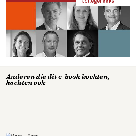
Collegereeks
Dankwoord
Noten
Bekijk alle boeken
Index
Moeiteloos
Moeiteloos
Anderen die dit e-book kochten,
kochten ook
Bekijk alle boeken