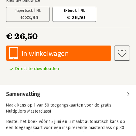
Kies uw bindwijze
Paperback | NL
E-book | NL
€ 32,95
€ 26,50
€ 26,50
In winkelwagen
Direct te downloaden
Samenvatting
Maak kans op 1 van 50 toegangskaarten voor de gratis
Multipliers Masterclass!
Bestel het boek vóór 15 juni en u maakt automatisch kans op
een toegangskaart voor een inspirerende masterclass op 30
juni in Groenekan. Leer tijdens deze middag de essentie van