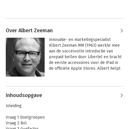
Over Albert Zeeman
Innovatie- en marketingspecialist 
Albert Zeeman MM (1963) werkte mee 
aan de succesvolle introductie van 
prepaid bellen door Libertel en bracht 
de eerste accessoires voor de iPad in 
de officiële Apple Stores. Albert helpt 
organisaties en zelfstandigen bij het 
(her)ontdekken van hun toegevoegde 
Andere boeken door Albert Zeeman
waarde om die te vertalen naar nieuw 
succes. De hype van 2015, het Oxboard 
Inhoudsopgave
dat alle filmsterren, YouTube-helden en 
DJ's moesten hebben, begon bij een 
Inleiding
doordachte campagne, gebaseerd op 
de methode Marketingplan Today van 
Vraag 1 Doelgroepen
Albert Zeeman.
Vraag 2 Rol
Vraag 3 Gunfactor