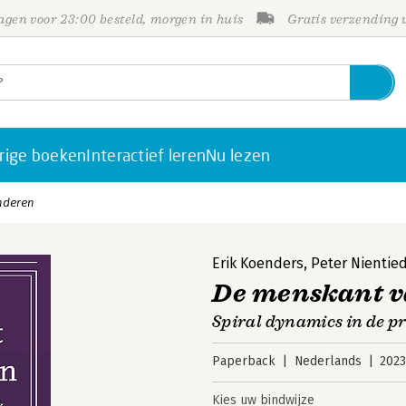
gen voor 23:00 besteld, morgen in huis
Gratis verzending
rige boeken
Interactief leren
Nu lezen
nderen
Erik Koenders
,
Peter Nientie
De menskant v
Spiral dynamics in de pr
Paperback
Nederlands
202
Kies uw bindwijze