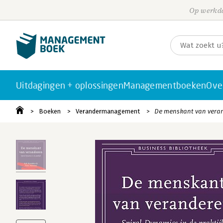
Op werkda
Uitdagingen + oplossingen
Managementboeken
Ove
Boeken
Verandermanagement
De menskant van vera