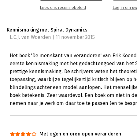
over wat te doen als dat niet lukt. Met ande
Lees ons recensiebeleid
Log in om uw
weerstand kunt omgaan. Gelukkig komen ook
willen voorkomen voldoende aan hun trekken
De menskant van veranderen, met als ondertit
Kennismaking met Spiral Dynamics
van Erik Koenders en Peter Nientied. Hun b
L.C.J. van Woerden | 11 november 2015
tot ander gedrag wilt bewegen, moet je inzi
aansluiten.
Lees verder
Het boek 'De menskant van veranderen' van Erik Koende
eerste kennismaking met het gedachtengoed van het S
prettige kennismaking. De schrijvers weten het theoret
toepassing, waarbij ze tegelijkertijd kritisch blijven op 
blindelings achter een model aanlopen. Het menselijke
boek betekenis. Zeer waardevol. Een boek om niet in de
nemen naar je werk om daar toe te passen (en te bespre
Met ogen en oren open veranderen