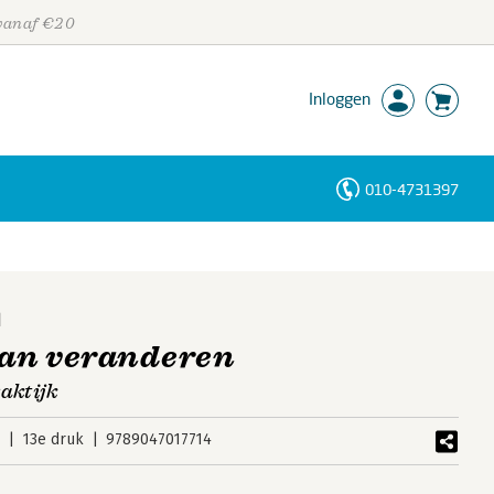
 vanaf €20
Inloggen
010-4731397
Personen
Trefwoorden
d
an veranderen
aktijk
3
13e druk
9789047017714