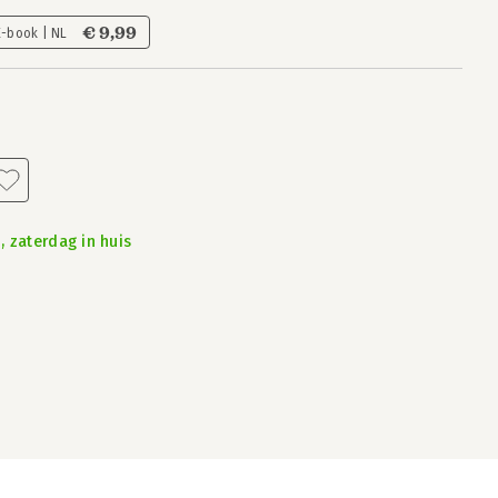
€ 9,99
E-book | NL
, zaterdag in huis