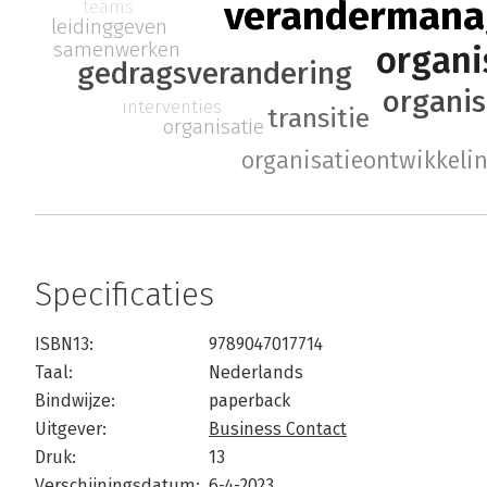
veranderman
teams
leidinggeven
samenwerken
organi
gedragsverandering
organis
interventies
transitie
organisatie
organisatieontwikkeli
Specificaties
ISBN13:
9789047017714
Taal:
Nederlands
Bindwijze:
paperback
Uitgever:
Business Contact
Druk:
13
Verschijningsdatum:
6-4-2023