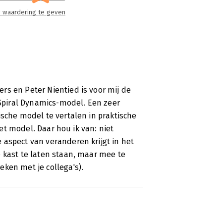
re woorden: hoe je effectief met
 waardering te geven
 veranderaars die weerstand juist
. Nieuw in deze laatste categorie is
el ‘Spiral Dynamics in de praktijk’,
elangrijkste boodschap: als je mensen
cht hebben in hun waarden. En daarbij
rs en Peter Nientied is voor mij de
piral Dynamics-model. Een zeer
ische model te vertalen in praktische
het model. Daar hou ik van: niet
 aspect van veranderen krijgt in het
 kast te laten staan, maar mee te
ken met je collega's).