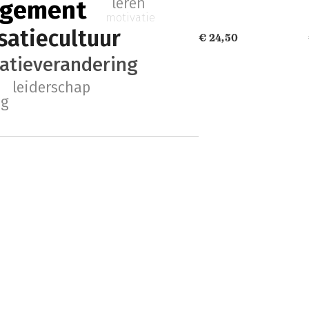
leren
agement
motivatie
satiecultuur
€ 24,50
atieverandering
leiderschap
ng