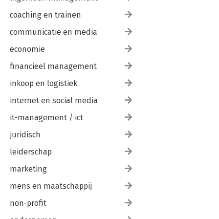
55. Omgaan met geld
56. Omgaan met relaties
coaching en trainen
57. Toekomstscenario's versie 1
58. Toekomstscenario's versie 2
communicatie en media
59. Prognose maken
economie
60. Overleggen - Onderhandelen - Vechten
financieel management
Slotwoord
inkoop en logistiek
Bijlage
360-gradenonderzoek Kernkwaliteiten van leidinggeven
internet en social media
Leiderschapsvragenlijst voor de leidinggevende
it-management / ict
Leiderschapsvragenlijst voor
medewerker/collega/leidinggevende
juridisch
Leiderschapsvragenlijst over medewerker door leidinggevende
leiderschap
Over de auteur
marketing
mens en maatschappij
non-profit