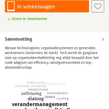
In winkelwagen
Direct te downloaden
Samenvatting
Nieuwe technologieën, organisatiesystemen en generaties
werknemers bestormen de markt. Toch wordt de gangbare
visie op organisatieontwikkeling nog altijd bepaald door het
oude adagium van efficiency, winstgedrevenheid en top-
downleiderschap.
Adriaan Bekman kiest een andere benadering, met leiderschap
en gemeenschap als kernbegrippen. Hij noemt dit horizontaal
werkprocessen
organisatiecultuur
leiderschap: een organisatievorm waarin betrokken mensen
persoonlijke ontwikkeling
leerprocessen
vanuit inzicht verantwoordelijkheid kunnen nemen voor de
zelfsturing
kernkwaliteiten
volgende stap van hun organisatie, en ook zichzelf verder
teams
dialoog
coaching
kunnen ontwikkelen.
verandermanagement
In dit boek worden zestig vensters belicht, die hun betekenis