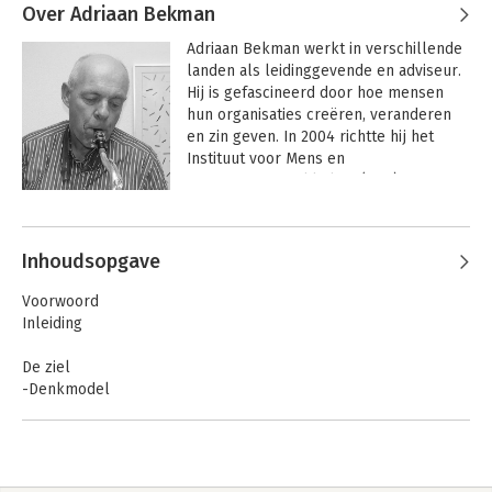
Over Adriaan Bekman
Adriaan Bekman werkt in verschillende 
landen als leidinggevende en adviseur. 
Hij is gefascineerd door hoe mensen 
hun organisaties creëren, veranderen 
en zin geven. In 2004 richtte hij het 
Instituut voor Mens en 
Organisatieontwikkeling (IMO) op, waar 
hij als Stenden-lector vragen rond 
Andere boeken door Adriaan
leiderschap, zingeving en 
Bekman
gemeenschapsvorming onderzoekt.
Inhoudsopgave
Voorwoord
Inleiding
De ziel
-Denkmodel
De organisatie
1. Procesorganisatie
2. K-organisatie