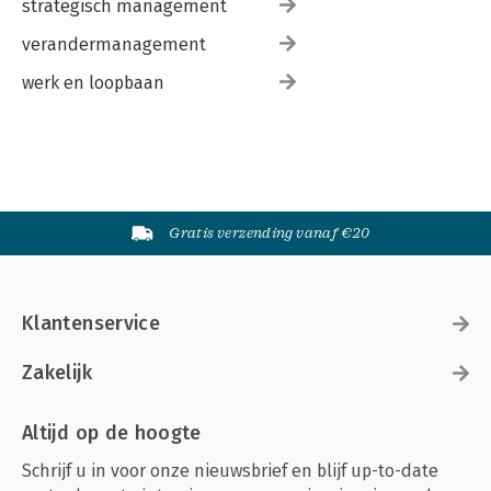
strategisch management
Het een en het ander — 230
Onmacht door foute macht — 240
verandermanagement
Conclusie — 241
werk en loopbaan
16 Naar een nieuwe veranderetiquette — 243
Literatuur — 249
Literatuurlijst — 257
Over de auteurs — 263
Gratis verzending vanaf €20
Klantenservice
Zakelijk
Altijd op de hoogte
Schrijf u in voor onze nieuwsbrief en blijf up-to-date