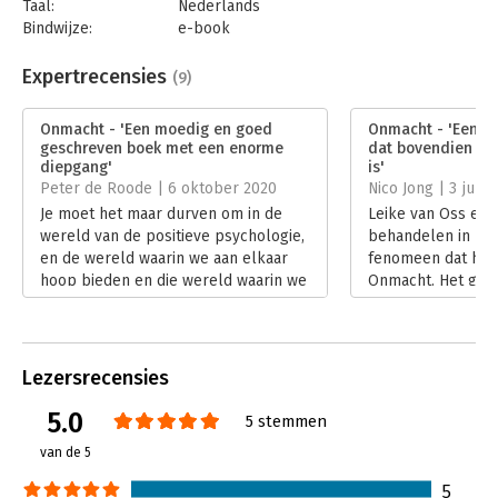
Taal:
Nederlands
Bindwijze:
e-book
Beveiliging:
watermerk
Bestandsformaat:
epub
Expertrecensies
(9)
Aantal pagina's:
264
Uitgever:
Boom
Onmacht - 'Een moedig en goed
Onmacht - 'Een ri
Druk:
1
geschreven boek met een enorme
dat bovendien bij
Verschijningsdatum:
8-4-2020
diepgang'
is'
Peter de Roode | 6 oktober 2020
Nico Jong | 3 juli 
Hoofdrubriek:
Organisatiekunde
Je moet het maar durven om in de
Leike van Oss en J
wereld van de positieve psychologie,
behandelen in hu
en de wereld waarin we aan elkaar
fenomeen dat hen 
hoop bieden en die wereld waarin we
Onmacht. Het gaat
geen problemen zien maar
soort onmacht dat
uitdagingen, een boek te schrijven
fundamentele vers
die een tegengeluid laat horen en de
maatschappij.
Onmacht van de (werkende) mens
Lees verder
Lezersrecensies
illustreert.
Lees verder
5.0
5 stemmen
van de 5
5