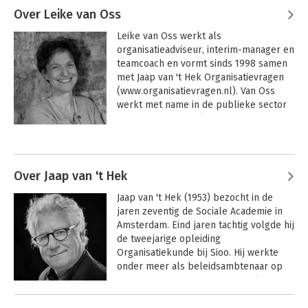
Over Leike van Oss
Leike van Oss werkt als 
organisatieadviseur, interim-manager en 
teamcoach en vormt sinds 1998 samen 
met Jaap van 't Hek Organisatievragen 
(www.organisatievragen.nl). Van Oss 
werkt met name in de publieke sector 
met een breed scala aan organisaties 
aan hun verandervraagstukken. Samen 
Andere boeken door Leike van Oss
met Jaap van ’t Hek schreef ze de 
boeken Onveranderbaar, Ondertussen, 
Onderweg en Onomkeerbaar. Ze is een 
Over Jaap van 't Hek
van de auteurs van het boek Meer dan 
Jaap van 't Hek (1953) bezocht in de 
de som der delen.
jaren zeventig de Sociale Academie in 
Amsterdam. Eind jaren tachtig volgde hij 
de tweejarige opleiding 
Organisatiekunde bij Sioo. Hij werkte 
onder meer als beleidsambtenaar op 
het Amsterdamse stadhuis en als 
organisatieadviseur bij GITP 
International BV en bij De Galan & Voigt. 
