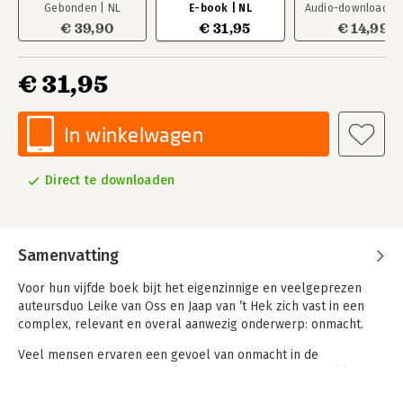
Gebonden | NL
E-book | NL
Audio-download | 
€ 39,90
€ 31,95
€ 14,99
€ 31,95
In winkelwagen
Direct te downloaden
Samenvatting
Voor hun vijfde boek bijt het eigenzinnige en veelgeprezen
auteursduo Leike van Oss en Jaap van ’t Hek zich vast in een
complex, relevant en overal aanwezig onderwerp: onmacht.
Veel mensen ervaren een gevoel van onmacht in de
samenleving en in hun werk. Discussies over identiteit, klimaat
en verantwoordelijkheid worden nu feller gevoerd dan ooit