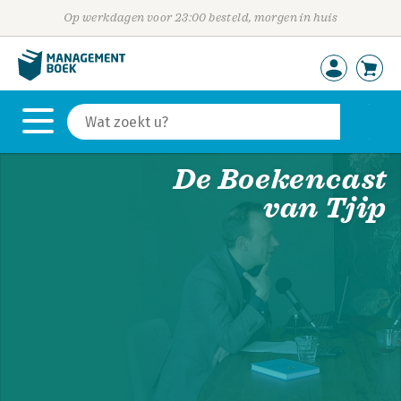
Op werkdagen voor 23:00 besteld, morgen in huis
De Boekencast
van Tjip
De boeken op deze pagina
worden aangeraden door
auteur en podcastmaker Tjip
de Jong